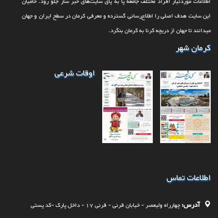
اطلاعات موردنیاز افراد مختلف جامعه پا به پای سایت‌های خبر ساز جلو رود. حامیان
سومین جلسه کمیسیون ماده هفت شهرداری کرمان در سال‌جاری برگزار
شد
این سایت هدف اصلی را اطلاع‌رسانی گسترده و معرفی کرمان در سطح ایران و جهان
می‎‏دانند تا جهان از دریچه کرنا به کرمان بنگرد.
کرمان شهر
اوقات شرعی
اطلاعات تماس
آدرس:
چهارراه وليعصر - خيابان قرنی - قرنی 17 - داخل پارک -کد پستی