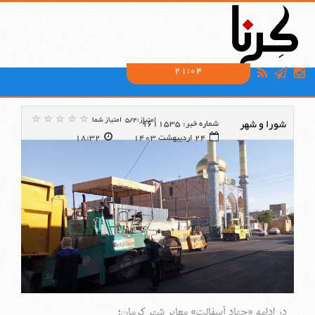
21:04
امتیاز:5/4
امتیاز شما
شورا و شهر
شماره خبر: 9611535
24 اردیبهشت 1403
18:32
در ادامه «جهاد آسفالت» معابر شهر کرمان؛