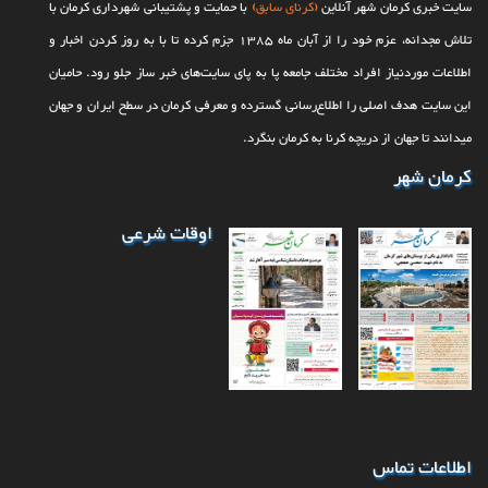
موفقیت تحسین‌برانگیز دانش‌آموخته کرمانی در تبیین دکترین جدید
سایت خبری کرمان شهر آنلاین
(کرنای سابق)
با حمایت و پشتیبانی شهرداری کرمان با
«برندینگ شهری»
تلاش مجدانه، عزم خود را از آبان ماه 1385 جزم کرده تا با به روز کردن اخبار و
زنده‌گیری هدفمند حیوانات بلاصاحب با هماهنگی شرکت‌های مجری
اطلاعات موردنیاز افراد مختلف جامعه پا به پای سایت‌های خبر ساز جلو رود. حامیان
تجهیز ایستگاه‌های آتش‌نشانی کرمان به منابع ذخیره آب
استفاده از روش‌های جایگزین و کاهش هزینه‌ها در راستای تحقق اهداف
این سایت هدف اصلی را اطلاع‌رسانی گسترده و معرفی کرمان در سطح ایران و جهان
پایان اقتصاد سنتی با کارخانه نوآوری؛ کرمان در مسیر هوشمندسازی
می‎‏دانند تا جهان از دریچه کرنا به کرمان بنگرد.
بهسازی پارک آبشار با احداث مسیرهای جدید پیاده روی و تثبیت دامنه
کرمان شهر
کوه
سومین جلسه کمیسیون ماده هفت شهرداری کرمان در سال‌جاری برگزار
شد
اوقات شرعی
اطلاعات تماس