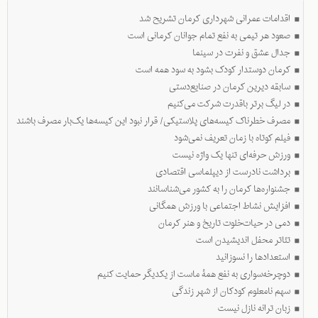
اقدامات عمرانی شهرداری کرمان تشریح شد
صعود هر تیمی به نفع تمام جوانان کرمانی است
جدال عشق و نفرت در سینما
کرمان دوستدار کودک بشود به سود همه است
سابقه دیرین کرمان در صنایع‌دستی
در لیگ برتر باقدرت شرکت می‌کنیم
مصرف خطرناک کیسه‌های پلاستیکی/ قرار نبود این کیسه‌ها یک‌بار مصرف باشند
فیلم کوتاه با زمان تعریف نمی‌شود
ورزش حرفه‌ای تنها یک واژه نیست
برداشت نادرست از دیپلماسی اقتصادی
جشنواره‌‌ها کرمان را به کشور می‌شناسانند
افزایش نشاط اجتماعی با ورزش همگانی
دمی در حیات‌خلوت تاریخ و هنر کرمان
تئاتر محفل اندیشیدن است
به همت مرکز مطالعات و پژوهش شهرداری کرمان برگزار شد:
استعدادها را نسوزانید
نشست تخصصی «الزامات طراحی شهری در شهرهای دوستدار کودک» در کارخانه
دوچرخه‌سواری به نفع همۀ ماست از یکدیگر حمایت کنیم
نوآوری کرمان
سهم نامعلوم کودکان از شهر زندگی
به همت مرکز مطالعات و پژوهش شهرداری کرمان، نشست تخصصی «الزامات طراحی
زبان ترانه نازل نیست
شهری در شهرهای دوستدار کودک» در کارخانه نوآوری کرمان برگزار شد.