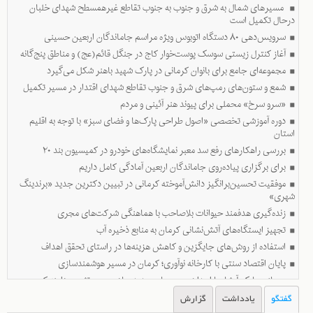
مسیرهای شمال به شرق و جنوب به جنوب تقاطع غیرهمسطح شهدای خلبان
در دیدار شهردار کرمان با مدیرکل صداوسیمای مرکز استان به مناسبت روز خبرنگار مطرح شد
درحال تکمیل است
انگیزه بیشتر برای خدمت‌رسانی در فصل همدلی
سرویس‌دهی ۸۰ دستگاه اتوبوس ویژه مراسم جاماندگان اربعین حسینی
آغاز کنترل زیستی سوسک پوست‌خوار کاج در جنگل قائم(عج) و مناطق پنج‌گانه
شهردار کرمان، در دیدار با مدیرکل صداوسیمای مرکز کرمان، از مقطع کنونی در سطح
مدیریت استان، به‌عنوان فصل همدلی یاد کرد و گفت: در این فصل، انگیزه برای
مجموعه‌ای جامع برای بانوان کرمانی در پارک شهید باهنر شکل می‌گیرد
خدمت‌رسانی خیلی بیشتر است.
شمع و ستون‌های رمپ‌های شرق و جنوب تقاطع شهدای اقتدار در مسیر تکمیل
«سرو سرخ» محملی برای پیوند هنر آئینی و مردم
دوره آموزشی تخصصی «اصول طراحی پارک‌ها و فضای سبز» با توجه به اقلیم
استان
بررسی راهکارهای رفع سد معبر نمایشگاه‌های خودرو در کمیسیون بند ۲۰
برای برگزاری پیاده‌روی جاماندگان اربعین آمادگی کامل داریم
معاون محیط‌زیست و خدمات‌شهری شهردار کرمان:
موفقیت تحسین‌برانگیز دانش‌آموخته کرمانی در تبیین دکترین جدید «برندینگ
پروژه ایجاد جنگل دست‌کاشت در مسیر آرامستان بهشت کریمان با جدیت ادامه دارد
شهری»
زنده‌گیری هدفمند حیوانات بلاصاحب با هماهنگی شرکت‌های مجری
معاون محیط‌زیست و خدمات‌شهری شهردار کرمان، از ادامه اجرای پروژه ایجاد جنگل
دست‌کاشت جدید در مجاورت جنگل قائم، خبر داد و گفت: این طرح با دستور شهردار
تجهیز ایستگاه‌های آتش‌نشانی کرمان به منابع ذخیره آب
کرمان و با هدف توسعه فضای سبز، ارتقای شاخص‌های زیست‌محیطی و ایجاد ظرفیت‌های
استفاده از روش‌های جایگزین و کاهش هزینه‌ها در راستای تحقق اهداف
جدید گردشگری در محور کوهسار، در حال اجراست.
پایان اقتصاد سنتی با کارخانه نوآوری؛ کرمان در مسیر هوشمندسازی
بهسازی پارک آبشار با احداث مسیرهای جدید پیاده روی و تثبیت دامنه کوه
گفتگو
یادداشت
گزارش