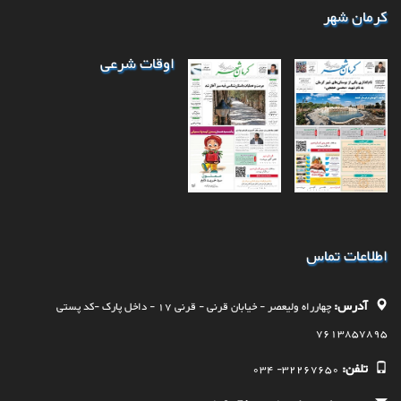
کرمان شهر
اوقات شرعی
اطلاعات تماس
آدرس:
چهارراه وليعصر - خيابان قرنی - قرنی 17 - داخل پارک -کد پستی
7613857895
تلفن:
32267650- 034