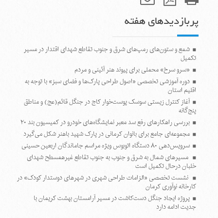
پربازدیدهای هفته
شمع و ستون‌های رمپ‌های شرق و جنوب تقاطع شهدای اقتدار در مسیر
تکمیل
«سرو سرخ» محملی برای پیوند هنر آئینی و مردم
دوره آموزشی تخصصی «اصول طراحی پارک‌ها و فضای سبز» با توجه به
اقلیم استان
آغاز کنترل زیستی سوسک پوست‌خوار کاج در جنگل قائم(عج) و مناطق
پنج‌گانه
بررسی راهکارهای رفع سد معبر نمایشگاه‌های خودرو در کمیسیون بند ۲۰
مجموعه‌ای جامع برای بانوان کرمانی در پارک شهید باهنر شکل می‌گیرد
سرویس‌دهی ۸۰ دستگاه اتوبوس ویژه مراسم جاماندگان اربعین حسینی
مسیرهای شمال به شرق و جنوب به جنوب تقاطع غیرهمسطح شهدای
خلبان درحال تکمیل است
نشست تخصصی «الزامات طراحی شهری در شهرهای دوستدار کودک» در
کارخانه نوآوری کرمان
پروژه ایجاد جنگل دست‌کاشت در مسیر آرامستان بهشت کریمان با
جدیت ادامه دارد