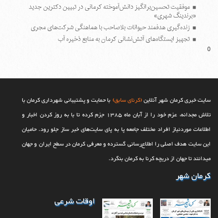
موفقیت تحسین‌برانگیز دانش‌آموخته کرمانی در تبیین دکترین جدید
«برندینگ شهری»
زنده‌گیری هدفمند حیوانات بلاصاحب با هماهنگی شرکت‌های مجری
تجهیز ایستگاه‌های آتش‌نشانی کرمان به منابع ذخیره آب
0
استفاده از روش‌های جایگزین و کاهش هزینه‌ها در راستای تحقق اهداف
پایان اقتصاد سنتی با کارخانه نوآوری؛ کرمان در مسیر هوشمندسازی
بهسازی پارک آبشار با احداث مسیرهای جدید پیاده روی و تثبیت دامنه
کوه
سومین جلسه کمیسیون ماده هفت شهرداری کرمان در سال‌جاری برگزار
سایت خبری کرمان شهر آنلاین
(کرنای سابق)
با حمایت و پشتیبانی شهرداری کرمان با
شد
تلاش مجدانه، عزم خود را از آبان ماه 1385 جزم کرده تا با به روز کردن اخبار و
اطلاعات موردنیاز افراد مختلف جامعه پا به پای سایت‌های خبر ساز جلو رود. حامیان
این سایت هدف اصلی را اطلاع‌رسانی گسترده و معرفی کرمان در سطح ایران و جهان
می‎‏دانند تا جهان از دریچه کرنا به کرمان بنگرد.
کرمان شهر
اوقات شرعی