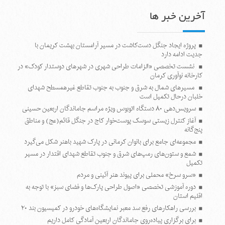
آخرین خبر ها
پروژه ایجاد جنگل دست‌کاشت در مسیر آرامستان بهشت کریمان با
جدیت ادامه دارد
نشست تخصصی «الزامات طراحی شهری در شهرهای دوستدار کودک» در
کارخانه نوآوری کرمان
مسیرهای شمال به شرق و جنوب به جنوب تقاطع غیرهمسطح شهدای
خلبان درحال تکمیل است
سرویس‌دهی ۸۰ دستگاه اتوبوس ویژه مراسم جاماندگان اربعین حسینی
آغاز کنترل زیستی سوسک پوست‌خوار کاج در جنگل قائم(عج) و مناطق
پنج‌گانه
مجموعه‌ای جامع برای بانوان کرمانی در پارک شهید باهنر شکل می‌گیرد
شمع و ستون‌های رمپ‌های شرق و جنوب تقاطع شهدای اقتدار در مسیر
تکمیل
«سرو سرخ» محملی برای پیوند هنر آئینی و مردم
دوره آموزشی تخصصی «اصول طراحی پارک‌ها و فضای سبز» با توجه به
اقلیم استان
بررسی راهکارهای رفع سد معبر نمایشگاه‌های خودرو در کمیسیون بند ۲۰
برای برگزاری پیاده‌روی جاماندگان اربعین آمادگی کامل داریم