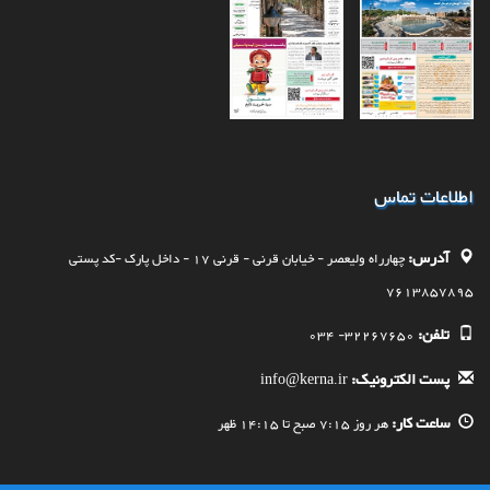
اطلاعات تماس
آدرس:
چهارراه وليعصر - خيابان قرنی - قرنی 17 - داخل پارک -کد پستی
7613857895
تلفن:
32267650- 034
پست الکترونیک:
info@kerna.ir
ساعت کار:
هر روز 7:15 صبح تا 14:15 ظهر