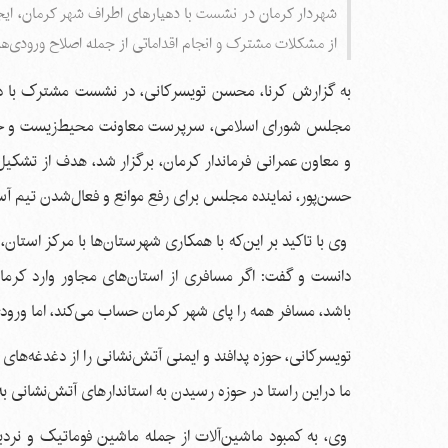
شهردار کرمان در نشست با دهیارهای اطراف شهر کرمان، ایجاد
از مشکلات مشترک و انجام اقداماتی از جمله اصلاح ورودی‌ه
به گزارش کرنا، محسن تویسرکانی، در نشست مشترک با دهیا
مجلس شورای اسلامی، سرپرست معاونت محیط‌زیست و خدم
و معاون عمرانی فرماندار کرمان، برگزار شد، هدف از تشکی
حسن‌پور، نماینده مجلس برای رفع موانع و فعال‌شدن تیم آسف
وی با تاکید بر این‌که با همکاری شهرستان‌ها با مرکز استا
دانست و گفت: اگر مسافری از استان‌های مجاور وارد کر
باشد، مسافر همه را پای شهر کرمان حساب می‌کند، اما ورودی
تویسرکانی، حوزه پدافند و ایمنی آتش‌نشانی را از دغدغه‌های
ما دراین راستا در حوزه رسیدن به استاندارهای آتش‌نشانی به ۱۶ ایستگاه نیاز داریم و در حال حاضر باید دو ایستگاه دیگر اضافه کنی
وی، به کمبود ماشین‌آلات از جمله ماشین فوماتیک و نردبا