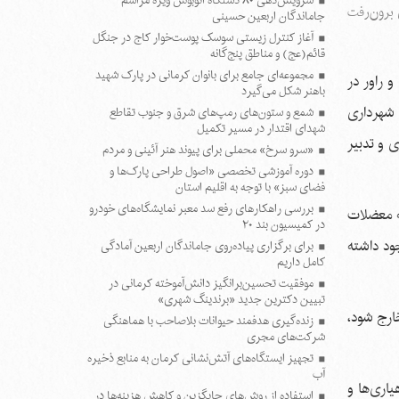
سرویس‌دهی ۸۰ دستگاه اتوبوس ویژه مراسم
 برون‌رفت
جاماندگان اربعین حسینی
آغاز کنترل زیستی سوسک پوست‌خوار کاج در جنگل
قائم(عج) و مناطق پنج‌گانه
مجموعه‌ای جامع برای بانوان کرمانی در پارک شهید
 راور در
باهنر شکل می‌گیرد
شهرداری
شمع و ستون‌های رمپ‌های شرق و جنوب تقاطع
شهدای اقتدار در مسیر تکمیل
 و تدبیر
«سرو سرخ» محملی برای پیوند هنر آئینی و مردم
دوره آموزشی تخصصی «اصول طراحی پارک‌ها و
فضای سبز» با توجه به اقلیم استان
بررسی راهکارهای رفع سد معبر نمایشگاه‌های خودرو
له معضلات
در کمیسیون بند ۲۰
ود داشته
برای برگزاری پیاده‌روی جاماندگان اربعین آمادگی
کامل داریم
موفقیت تحسین‌برانگیز دانش‌آموخته کرمانی در
تبیین دکترین جدید «برندینگ شهری»
خارج شود،
زنده‌گیری هدفمند حیوانات بلاصاحب با هماهنگی
شرکت‌های مجری
تجهیز ایستگاه‌های آتش‌نشانی کرمان به منابع ذخیره
آب
اری‌ها و
استفاده از روش‌های جایگزین و کاهش هزینه‌ها در