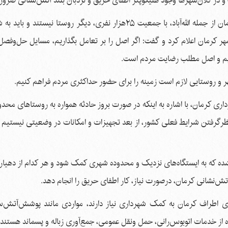
و در کلان‌شهرها وجود هلیکوپتر اطفای حریق و نردبان بلند آتش‌نشانی ضرو
شهباز حسن‌پور، با اشاره به اینکه روستاهای اطراف شهر کرمان از جمله الله‌آباد، با جمعیت ۲۵هزار نفری، دیگر روستا 
شهر کرمان اعلام کرد و گفت: اگر اصل را بر تعامل بگذاریم، مسایل حل‌وفصل
اریم و اصل مطلب رضایت مردم است.
ر و روستایی لازم است زمینه را برای حضور حداکثری مردم فراهم کنیم.
ری کرمان، با اشاره به اینکه در صورت بروز حادثه همواره به روستاهای محد
ظرگرفتن شرایط فعلی کشور، از بعد تجهیزات و امکانات در وضعیتی نیستیم ک
ر شده که به ایستگاه‌های نزدیک و محدوده شهری کمک شود و هر کدام از دهیاری
آتش‌نشانی کرمان، درصورت نیاز، کار اطفای حریق را انجام دهد.
‌های اطراف کرمان به کمک شهرداری نیاز دارند، مواردی مانند پوشش‌آتش‌سو
اده از خدمات اتوبوس‌رانی، حمل ونقل عمومی، جمع‌آوری زباله و پسماند هستند.