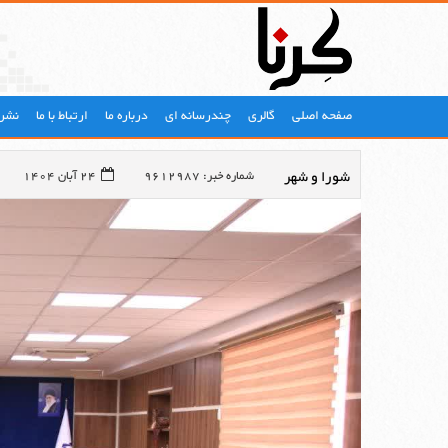
صفحه اصلی
گالری
چندرسانه ای
درباره ما
ارتباط با ما
نشری
شورا و شهر
شماره خبر: 9612987
24 آبان 1404