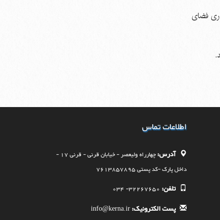
اری فضای
.
اطلاعات تماس
آدرس:
چهارراه وليعصر - خيابان قرنی - قرنی 17 -
داخل پارک -کد پستی 7613857895
تلفن:
32267650- 034
پست الکترونیک:
info@kerna.ir