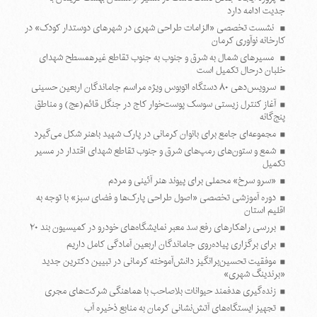
جدیت ادامه دارد
نشست تخصصی «الزامات طراحی شهری در شهرهای دوستدار کودک» در
کارخانه نوآوری کرمان
مسیرهای شمال به شرق و جنوب به جنوب تقاطع غیرهمسطح شهدای
خلبان درحال تکمیل است
سرویس‌دهی ۸۰ دستگاه اتوبوس ویژه مراسم جاماندگان اربعین حسینی
آغاز کنترل زیستی سوسک پوست‌خوار کاج در جنگل قائم(عج) و مناطق
پنج‌گانه
مجموعه‌ای جامع برای بانوان کرمانی در پارک شهید باهنر شکل می‌گیرد
شمع و ستون‌های رمپ‌های شرق و جنوب تقاطع شهدای اقتدار در مسیر
تکمیل
«سرو سرخ» محملی برای پیوند هنر آئینی و مردم
دوره آموزشی تخصصی «اصول طراحی پارک‌ها و فضای سبز» با توجه به
اقلیم استان
بررسی راهکارهای رفع سد معبر نمایشگاه‌های خودرو در کمیسیون بند ۲۰
برای برگزاری پیاده‌روی جاماندگان اربعین آمادگی کامل داریم
موفقیت تحسین‌برانگیز دانش‌آموخته کرمانی در تبیین دکترین جدید
«برندینگ شهری»
زنده‌گیری هدفمند حیوانات بلاصاحب با هماهنگی شرکت‌های مجری
تجهیز ایستگاه‌های آتش‌نشانی کرمان به منابع ذخیره آب