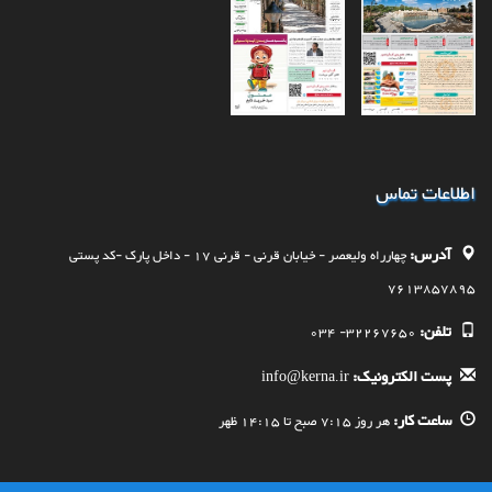
اطلاعات تماس
آدرس:
چهارراه وليعصر - خيابان قرنی - قرنی 17 - داخل پارک -کد پستی
7613857895
تلفن:
32267650- 034
پست الکترونیک:
info@kerna.ir
ساعت کار:
هر روز 7:15 صبح تا 14:15 ظهر