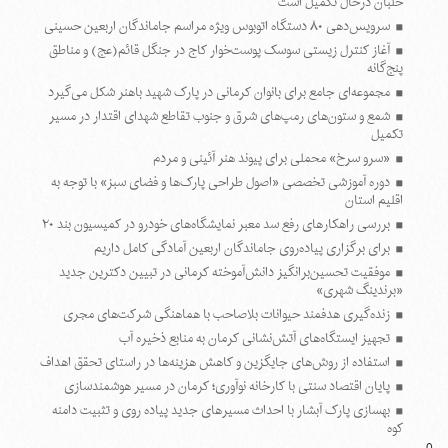
خلبان درحال تکمیل است
سرویس‌دهی ۸۰ دستگاه اتوبوس ویژه مراسم جاماندگان اربعین حسینی
آغاز کنترل زیستی سوسک پوست‌خوار کاج در جنگل قائم(عج) و مناطق
پنج‌گانه
مجموعه‌ای جامع برای بانوان کرمانی در پارک شهید باهنر شکل می‌گیرد
شمع و ستون‌های رمپ‌های شرق و جنوب تقاطع شهدای اقتدار در مسیر
تکمیل
«سرو سرخ» محملی برای پیوند هنر آئینی و مردم
دوره آموزشی تخصصی «اصول طراحی پارک‌ها و فضای سبز» با توجه به
اقلیم استان
بررسی راهکارهای رفع سد معبر نمایشگاه‌های خودرو در کمیسیون بند ۲۰
برای برگزاری پیاده‌روی جاماندگان اربعین آمادگی کامل داریم
موفقیت تحسین‌برانگیز دانش‌آموخته کرمانی در تبیین دکترین جدید
«برندینگ شهری»
زنده‌گیری هدفمند حیوانات بلاصاحب با هماهنگی شرکت‌های مجری
تجهیز ایستگاه‌های آتش‌نشانی کرمان به منابع ذخیره آب
استفاده از روش‌های جایگزین و کاهش هزینه‌ها در راستای تحقق اهداف
پایان اقتصاد سنتی با کارخانه نوآوری؛ کرمان در مسیر هوشمندسازی
بهسازی پارک آبشار با احداث مسیرهای جدید پیاده روی و تثبیت دامنه
کوه