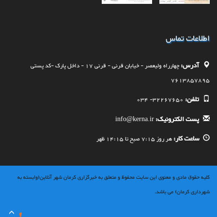
اطلاعات تماس
آدرس:
چهارراه وليعصر - خيابان قرنی - قرنی 17 - داخل پارک -کد پستی
7613857895
تلفن:
32267650- 034
پست الکترونیک:
info@kerna.ir
ساعت کار:
هر روز 7:15 صبح تا 14:15 ظهر
کلیه حقوق مادی و معنوی این سایت محفوظ و متعلق به خبرگزاری کرمان شهر آنلاین(وابسته به
شهرداری کرمان) می باشد.