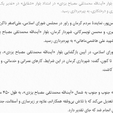
بلوار «آیت‌الله محمدتقی مصباح یزدی» در امتداد بلوار «شقایق» در «غدیر ی
ن‌پور، نمایندۀ مردم کرمان و راور در مجلس شورای اسلامی، علی‌اصغر ذاکر
ری، و محسن تویسرکانی، شهردار کرمان، بلوار «آیت‌الله محمدتقی مصباح ی
هید علی هاشمی‌ماهانی» به بهره‌برداری رسید.
ی اسلامی، در آیین بازگشایی بلوار «آیت‌الله محمدتقی مصباح یزدی»، با 
ا کنون، گفت: شهرداری کرمان در این شرایط، کارهای عمرانی و خدماتی، و پ
ل کاشت.
شهردار کرمان نیز در ا
تعدیل می‌کند که با تلاش بی‌وقفه همکارانم، علاوه بر زیرسازی و آسفالت، جد
نجام شد که جای تقدیر دارد.