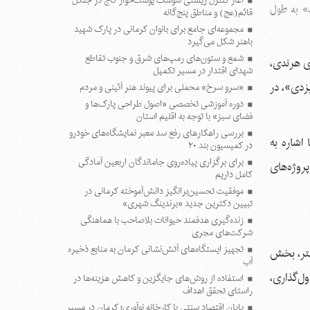
آغاز کنترل زیستی سوسک پوست‌خوار کاج در جنگل
ک» به طول
قائم(عج) و مناطق پنج‌گانه
مجموعه‌ای جامع برای بانوان کرمانی در پارک شهید
باهنر شکل می‌گیرد
شمع و ستون‌های رمپ‌های شرق و جنوب تقاطع
ی هرندی،
شهدای اقتدار در مسیر تکمیل
زدی»، در
«سرو سرخ» محملی برای پیوند هنر آئینی و مردم
دوره آموزشی تخصصی «اصول طراحی پارک‌ها و
فضای سبز» با توجه به اقلیم استان
بررسی راهکارهای رفع سد معبر نمایشگاه‌های خودرو
اشاره به
در کمیسیون بند ۲۰
برای برگزاری پیاده‌روی جاماندگان اربعین آمادگی
روژه‌های
کامل داریم
موفقیت تحسین‌برانگیز دانش‌آموخته کرمانی در
تبیین دکترین جدید «برندینگ شهری»
زنده‌گیری هدفمند حیوانات بلاصاحب با هماهنگی
شرکت‌های مجری
تجهیز ایستگاه‌های آتش‌نشانی کرمان به منابع ذخیره
ین آئین گفت: بازگشایی معبر شمال به جنوب و جنوب به شمال «آیت‌الله محمدتقی مصباح یزدی»، به طول ۴۵۰ متر، بخش
آب
ول‌گذاری،
استفاده از روش‌های جایگزین و کاهش هزینه‌ها در
راستای تحقق اهداف
پایان اقتصاد سنتی با کارخانه نوآوری؛ کرمان در مسیر