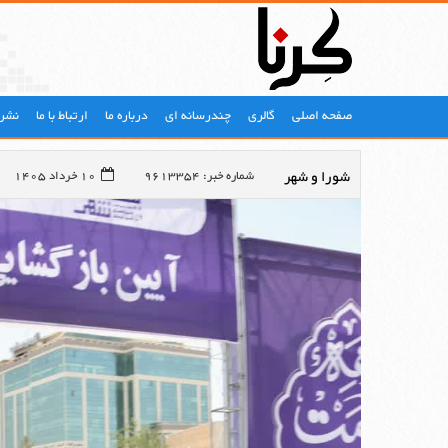
صفحه اصلی
گالری
چندرسانه ای
درباره ما
ارتباط با ما
نشری
شورا و شهر
شماره خبر: 9613354
10 خرداد 1405