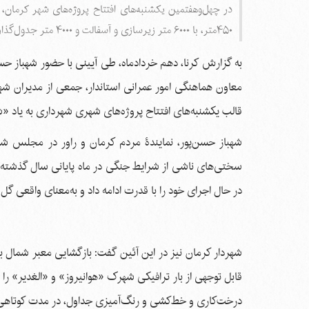
در چهل‌وهفتمین یکشنبه‌های افتتاح پروژه‌های شهر کرمان، 
۴۵۰متر، با ۶۰۰۰ متر زیرسازی و آسفالت و ۴۰۰۰ متر جدول‌گذاری و درختکاری، به بهره‌برداری رسید.
به گزارش کرنا، دهم خردادماه، طی آیینی با حضور شهباز حس
معاون هماهنگی امور عمرانی استاندار، جمعی از مدیران شه
قالب یکشنبه‌های افتتاح پروژه‌های شهری شهرداری به یاد «ش
شهباز حسن‌پور، نمایندۀ مردم کرمان و راور در مجلس شورا
سختی‌های ناشی از شرایط جنگی در ماه پایانی سال گذشته ت
در حال اجرای خود را با قدرت ادامه داد و به‌معنای واقعی گ
قابل توجهی از بار ترافیکی شهرک «هوانیروز» و «الغدیر» را 
درخت‌کاری و خط‌کشی و رنگ‌آمیزی جداول، در مدت کوتاهی ا