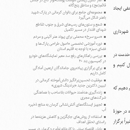
آغاز کنترل زیستی سوسک پوست‌خوار کاج در جنگل
قائم(عج) و مناطق پنج‌گانه
نفی ایجاد
مجموعه‌ای جامع برای بانوان کرمانی در پارک شهید
باهنر شکل می‌گیرد
شمع و ستون‌های رمپ‌های شرق و جنوب تقاطع
شهدای اقتدار در مسیر تکمیل
 ما باید بودجه ۱۲هزار میلیارد تومانی شهرداری
«سرو سرخ» محملی برای پیوند هنر آئینی و مردم
دوره آموزشی تخصصی «اصول طراحی پارک‌ها و
فضای سبز» با توجه به اقلیم استان
 خدمت در
بررسی راهکارهای رفع سد معبر نمایشگاه‌های خودرو
در کمیسیون بند ۲۰
ل کنیم و
برای برگزاری پیاده‌روی جاماندگان اربعین آمادگی
کامل داریم
موفقیت تحسین‌برانگیز دانش‌آموخته کرمانی در
تبیین دکترین جدید «برندینگ شهری»
م دهیم که
زنده‌گیری هدفمند حیوانات بلاصاحب با هماهنگی
شرکت‌های مجری
تجهیز ایستگاه‌های آتش‌نشانی کرمان به منابع ذخیره
آب
 در معاونت‌ها، مناطق و سازمان‌های شهرداری در حوزه‌های مختلف که در طول جنگ ۱۲ روزه در حوزۀ
استفاده از روش‌های جایگزین و کاهش هزینه‌ها در
اً برگزار
راستای تحقق اهداف
پایان اقتصاد سنتی با کارخانه نوآوری؛ کرمان در مسیر