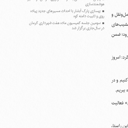
هوشمندسازی
بهسازی پارک آبشار با احداث مسیرهای جدید پیاده
داد و افزود: از معاونت حمل‌ونقل و
روی و تثبیت دامنه کوه
سومین جلسه کمیسیون ماده هفت شهرداری کرمان
نشیب‌های
در سال‌جاری برگزار شد
دهد، پیش برود؛ ضمن
د: امروز
یدا کنیم و در
ببریم.
» فعالیت
ین راستا،