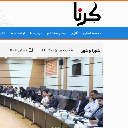
صفحه اصلی
گالری
چندرسانه ای
درباره ما
ارتباط با ما
نشری
شورا و شهر
شماره خبر: 9612725
31 تیر 1404