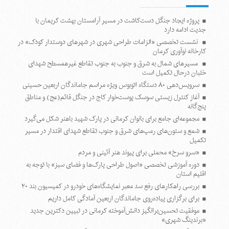
پروژه ایجاد جنگل دست‌کاشت در مسیر آرامستان بهشت کریمان با
جدیت ادامه دارد
نشست تخصصی «الزامات طراحی شهری در شهرهای دوستدار کودک» در
کارخانه نوآوری کرمان
مسیرهای شمال به شرق و جنوب به جنوب تقاطع غیرهمسطح شهدای
خلبان درحال تکمیل است
سرویس‌دهی ۸۰ دستگاه اتوبوس ویژه مراسم جاماندگان اربعین حسینی
آغاز کنترل زیستی سوسک پوست‌خوار کاج در جنگل قائم(عج) و مناطق
پنج‌گانه
مجموعه‌ای جامع برای بانوان کرمانی در پارک شهید باهنر شکل می‌گیرد
شمع و ستون‌های رمپ‌های شرق و جنوب تقاطع شهدای اقتدار در مسیر
تکمیل
«سرو سرخ» محملی برای پیوند هنر آئینی و مردم
دوره آموزشی تخصصی «اصول طراحی پارک‌ها و فضای سبز» با توجه به
اقلیم استان
بررسی راهکارهای رفع سد معبر نمایشگاه‌های خودرو در کمیسیون بند ۲۰
برای برگزاری پیاده‌روی جاماندگان اربعین آمادگی کامل داریم
موفقیت تحسین‌برانگیز دانش‌آموخته کرمانی در تبیین دکترین جدید
«برندینگ شهری»