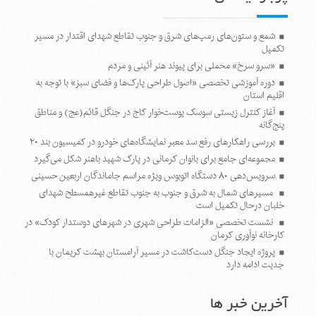
شمع و ستون‌های رمپ‌های شرق و جنوب تقاطع شهدای اقتدار در مسیر
تکمیل
«سرو سرخ» محملی برای پیوند هنر آئینی و مردم
دوره آموزشی تخصصی «اصول طراحی پارک‌ها و فضای سبز» با توجه به
اقلیم استان
آغاز کنترل زیستی سوسک پوست‌خوار کاج در جنگل قائم(عج) و مناطق
پنج‌گانه
بررسی راهکارهای رفع سد معبر نمایشگاه‌های خودرو در کمیسیون بند ۲۰
مجموعه‌ای جامع برای بانوان کرمانی در پارک شهید باهنر شکل می‌گیرد
سرویس‌دهی ۸۰ دستگاه اتوبوس ویژه مراسم جاماندگان اربعین حسینی
مسیرهای شمال به شرق و جنوب به جنوب تقاطع غیرهمسطح شهدای
خلبان درحال تکمیل است
نشست تخصصی «الزامات طراحی شهری در شهرهای دوستدار کودک» در
کارخانه نوآوری کرمان
پروژه ایجاد جنگل دست‌کاشت در مسیر آرامستان بهشت کریمان با
جدیت ادامه دارد
آخرین خبر ها