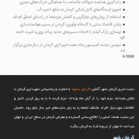
زنده‌گیری هدفمند حیوانات بلاصاحب با هماهنگی شرکت‌های مجری
تجهیز ایستگاه‌های آتش‌نشانی کرمان به منابع ذخیره آب
استفاده از روش‌های جایگزین و کاهش هزینه‌ها در راستای تحقق اهداف
پایان اقتصاد سنتی با کارخانه نوآوری؛ کرمان در مسیر هوشمندسازی
بهسازی پارک آبشار با احداث مسیرهای جدید پیاده روی و تثبیت دامنه
کوه
سومین جلسه کمیسیون ماده هفت شهرداری کرمان در سال‌جاری برگزار
شد
9.0986
سایت خبری کرمان شهر آنلاین
(کرنای سابق)
با حمایت و پشتیبانی شهرداری کرمان با
تلاش مجدانه، عزم خود را از آبان ماه 1385 جزم کرده تا با به روز کردن اخبار و
اطلاعات موردنیاز افراد مختلف جامعه پا به پای سایت‌های خبر ساز جلو رود. حامیان
این سایت هدف اصلی را اطلاع‌رسانی گسترده و معرفی کرمان در سطح ایران و جهان
می‎‏دانند تا جهان از دریچه کرنا به کرمان بنگرد.
کرمان شهر