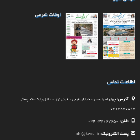
اوقات شرعی
اطلاعات تماس
آدرس:
چهارراه وليعصر - خيابان قرنی - قرنی 17 - داخل پارک -کد پستی
7613857895
تلفن:
32267650- 034
پست الکترونیک:
info@kerna.ir