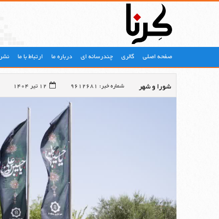
صفحه اصلی
گالری
چندرسانه ای
درباره ما
ارتباط با ما
نشری
شورا و شهر
شماره خبر: 9612681
12 تیر 1404