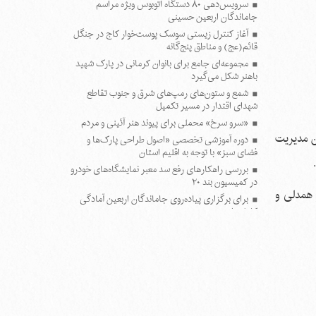
سرویس‌دهی ۸۰ دستگاه اتوبوس ویژه مراسم
جاماندگان اربعین حسینی
آغاز کنترل زیستی سوسک پوست‌خوار کاج در جنگل
قائم(عج) و مناطق پنج‌گانه
مجموعه‌ای جامع برای بانوان کرمانی در پارک شهید
باهنر شکل می‌گیرد
شمع و ستون‌های رمپ‌های شرق و جنوب تقاطع
شهدای اقتدار در مسیر تکمیل
«سرو سرخ» محملی برای پیوند هنر آئینی و مردم
فصل پنجم اساسنامه سازمان مدیریت
دوره آموزشی تخصصی «اصول طراحی پارک‌ها و
فضای سبز» با توجه به اقلیم استان
بررسی راهکارهای رفع سد معبر نمایشگاه‌های خودرو
در کمیسیون بند ۲۰
ز همدلی و
برای برگزاری پیاده‌روی جاماندگان اربعین آمادگی
کامل داریم
موفقیت تحسین‌برانگیز دانش‌آموخته کرمانی در
تبیین دکترین جدید «برندینگ شهری»
زنده‌گیری هدفمند حیوانات بلاصاحب با هماهنگی
شرکت‌های مجری
تجهیز ایستگاه‌های آتش‌نشانی کرمان به منابع ذخیره
آب