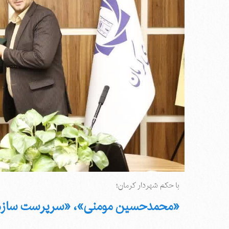
با حکم شهردار کرمان؛
«محمدحسین مومنی»، «سرپرست سازمان