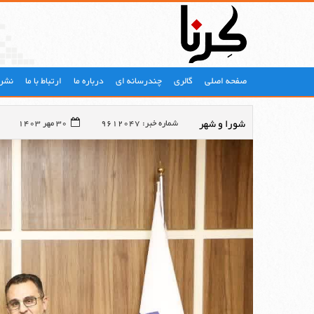
صفحه اصلی
گالری
چندرسانه ای
درباره ما
ارتباط با ما
نشری
شورا و شهر
شماره خبر: 9612047
30 مهر 1403