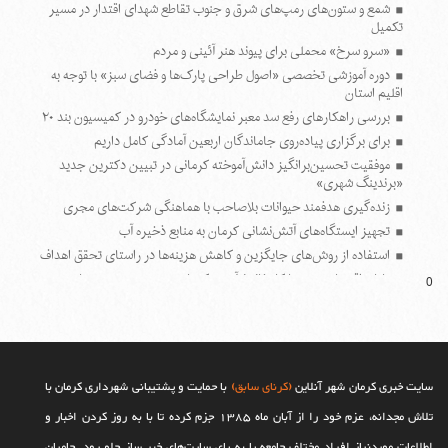
شمع و ستون‌های رمپ‌های شرق و جنوب تقاطع شهدای اقتدار در مسیر
تکمیل
«سرو سرخ» محملی برای پیوند هنر آئینی و مردم
دوره آموزشی تخصصی «اصول طراحی پارک‌ها و فضای سبز» با توجه به
اقلیم استان
بررسی راهکارهای رفع سد معبر نمایشگاه‌های خودرو در کمیسیون بند ۲۰
برای برگزاری پیاده‌روی جاماندگان اربعین آمادگی کامل داریم
موفقیت تحسین‌برانگیز دانش‌آموخته کرمانی در تبیین دکترین جدید
«برندینگ شهری»
زنده‌گیری هدفمند حیوانات بلاصاحب با هماهنگی شرکت‌های مجری
تجهیز ایستگاه‌های آتش‌نشانی کرمان به منابع ذخیره آب
استفاده از روش‌های جایگزین و کاهش هزینه‌ها در راستای تحقق اهداف
پایان اقتصاد سنتی با کارخانه نوآوری؛ کرمان در مسیر هوشمندسازی
0
بهسازی پارک آبشار با احداث مسیرهای جدید پیاده روی و تثبیت دامنه
کوه
سومین جلسه کمیسیون ماده هفت شهرداری کرمان در سال‌جاری برگزار
شد
سایت خبری کرمان شهر آنلاین
(کرنای سابق)
با حمایت و پشتیبانی شهرداری کرمان با
تلاش مجدانه، عزم خود را از آبان ماه 1385 جزم کرده تا با به روز کردن اخبار و
اطلاعات موردنیاز افراد مختلف جامعه پا به پای سایت‌های خبر ساز جلو رود. حامیان