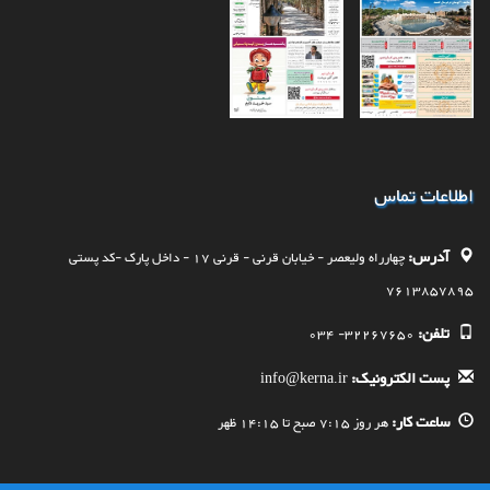
اطلاعات تماس
آدرس:
چهارراه وليعصر - خيابان قرنی - قرنی 17 - داخل پارک -کد پستی
7613857895
تلفن:
32267650- 034
پست الکترونیک:
info@kerna.ir
ساعت کار:
هر روز 7:15 صبح تا 14:15 ظهر