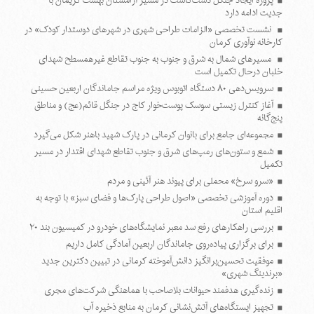
پروژه ایجاد جنگل دست‌کاشت در مسیر آرامستان بهشت کریمان با
جدیت ادامه دارد
نشست تخصصی «الزامات طراحی شهری در شهرهای دوستدار کودک» در
کارخانه نوآوری کرمان
مسیرهای شمال به شرق و جنوب به جنوب تقاطع غیرهمسطح شهدای
خلبان درحال تکمیل است
سرویس‌دهی ۸۰ دستگاه اتوبوس ویژه مراسم جاماندگان اربعین حسینی
آغاز کنترل زیستی سوسک پوست‌خوار کاج در جنگل قائم(عج) و مناطق
پنج‌گانه
مجموعه‌ای جامع برای بانوان کرمانی در پارک شهید باهنر شکل می‌گیرد
شمع و ستون‌های رمپ‌های شرق و جنوب تقاطع شهدای اقتدار در مسیر
تکمیل
«سرو سرخ» محملی برای پیوند هنر آئینی و مردم
دوره آموزشی تخصصی «اصول طراحی پارک‌ها و فضای سبز» با توجه به
اقلیم استان
بررسی راهکارهای رفع سد معبر نمایشگاه‌های خودرو در کمیسیون بند ۲۰
برای برگزاری پیاده‌روی جاماندگان اربعین آمادگی کامل داریم
موفقیت تحسین‌برانگیز دانش‌آموخته کرمانی در تبیین دکترین جدید
«برندینگ شهری»
زنده‌گیری هدفمند حیوانات بلاصاحب با هماهنگی شرکت‌های مجری
تجهیز ایستگاه‌های آتش‌نشانی کرمان به منابع ذخیره آب