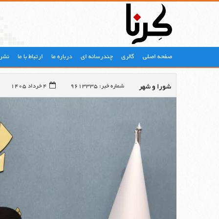
صفحه اصلی
گالری
چندرسانه ای
درباره ما
ارتباط با ما
نشری
شورا و شهر
شماره خبر: 9613335
4 خرداد 1405