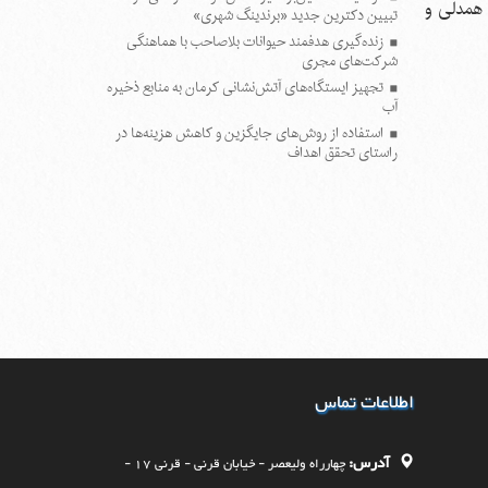
 همدلی و
تبیین دکترین جدید «برندینگ شهری»
زنده‌گیری هدفمند حیوانات بلاصاحب با هماهنگی
شرکت‌های مجری
تجهیز ایستگاه‌های آتش‌نشانی کرمان به منابع ذخیره
آب
استفاده از روش‌های جایگزین و کاهش هزینه‌ها در
راستای تحقق اهداف
پایان اقتصاد سنتی با کارخانه نوآوری؛ کرمان در مسیر
هوشمندسازی
بهسازی پارک آبشار با احداث مسیرهای جدید پیاده
روی و تثبیت دامنه کوه
سومین جلسه کمیسیون ماده هفت شهرداری کرمان
در سال‌جاری برگزار شد
اطلاعات تماس
آدرس:
چهارراه وليعصر - خيابان قرنی - قرنی 17 -