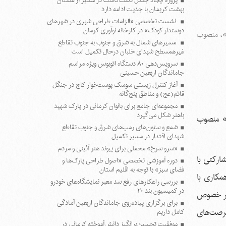
پروژه ایجاد جنگل دست‌کاشت در مسیر آرامستان
بهشت کریمان با جدیت ادامه دارد
نشست تخصصی «الزامات طراحی شهری در شهرهای
دوستدار کودک» در کارخانه نوآوری کرمان
ه»، منصوب
مسیرهای شمال به شرق و جنوب به جنوب تقاطع
غیرهمسطح شهدای خلبان درحال تکمیل است
سرویس‌دهی ۸۰ دستگاه اتوبوس ویژه مراسم
جاماندگان اربعین حسینی
آغاز کنترل زیستی سوسک پوست‌خوار کاج در جنگل
قائم(عج) و مناطق پنج‌گانه
مجموعه‌ای جامع برای بانوان کرمانی در پارک شهید
باهنر شکل می‌گیرد
ه» منصوب
شمع و ستون‌های رمپ‌های شرق و جنوب تقاطع
شهدای اقتدار در مسیر تکمیل
«سرو سرخ» محملی برای پیوند هنر آئینی و مردم
شارکتی با
دوره آموزشی تخصصی «اصول طراحی پارک‌ها و
فضای سبز» با توجه به اقلیم استان
مکاری با
بررسی راهکارهای رفع سد معبر نمایشگاه‌های خودرو
در کمیسیون بند ۲۰
 در خصوص
برای برگزاری پیاده‌روی جاماندگان اربعین آمادگی
فرصت‌های
کامل داریم
موفقیت تحسین‌برانگیز دانش‌آموخته کرمانی در