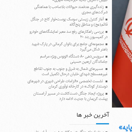
زنده‌گیری هدفمند حیوانات بلاصاحب با هماهنگی
شرکت‌های مجری
آغاز کنترل زیستی سوسک پوست‌خوار کاج در جنگل
قائم(عج) و مناطق پنج‌گانه
بررسی راهکارهای رفع سد معبر نمایشگاه‌های خودرو
در کمیسیون بند ۲۰
مجموعه‌ای جامع برای بانوان کرمانی در پارک شهید
باهنر شکل می‌گیرد
سرویس‌دهی ۸۰ دستگاه اتوبوس ویژه مراسم
جاماندگان اربعین حسینی
مسیرهای شمال به شرق و جنوب به جنوب تقاطع
غیرهمسطح شهدای خلبان درحال تکمیل است
نشست تخصصی «الزامات طراحی شهری در شهرهای
دوستدار کودک» در کارخانه نوآوری کرمان
پروژه ایجاد جنگل دست‌کاشت در مسیر آرامستان
بهشت کریمان با جدیت ادامه دارد
آخرین خبر ها
ایه»