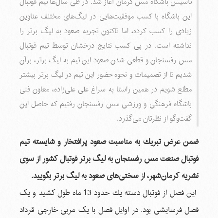
تأسیس باشگاه مس کرمان آغاز شد. در طی سال‌ها تیم فوتبال
این باشگاه با کسب موفقیت‌هایی در لیگ‌های مختلف عناوین
زیادی را كسب كرده، اما تاکنون تجربه صعود به لیگ برتر را
نداشته است. در پی كسب نتایج درخشان توسط تیم فوتبال
مس رفسنجان و قطعی شدن صعود این تیم به لیگ برتر، برآن
شدیم تا از تصمیمات و نحوه حضور این تیم در لیگ برتر بیشتر
مطلع شویم در همین راستا به سراغ علی علی‌زاده، معاون فنی
باشگاه فرهنگی و ورزشی مس رفسنجان رفتیم كه حاصل این
گفت‌وگو از نظرتان می‌گذرد.
ضمن عرض تبریك به مناسبت صعود پرافتخار و شایسته تیم
فوتبال صنعت مس رفسنجان به لیگ برتر فوتبال کشور از سوی
نشریه كرمان‌شهر، از سختی‌های صعود به لیگ برتر بگویید.
این فصل از فوتبال دسته یك حدود 13 ماه طول کشید و یک
فصل فرسایشی بود. در اوایل فصل با یک مربی خارجی قرداد