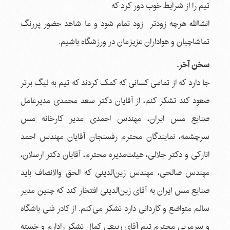
تیم را از شرایط خوب دور کرد که
انشاالله هرچه زودتر زود تمام شود و ما شاهد حضور پررنگ
تماشاچیان و هواداران عزیزمان در ورزشگاه باشیم.
سخن آخر.
جا دارد که از تمامی کسانی که کمک‌ کردند که تیم به لیگ برتر
صعود کند تشکر کنم، از آقایان دکتر سعد محمدی مدیرعامل
صنایع مس ایران، مهندس احمدی مدیر کارخانه مس
سرچشمه، نمایندگان محترم رفسنجان آقایان مهندس احمد
انارکی و دکتر جلالی، هیئت‌مدیره محترم، آقایان دکتر ارسلان،
مهندس صالحی، مهندس زین‌الدینی که الحق والانصاف باید
صنایع مس ایران به آقای زین‌الدینی افتخار كند که چنین مدیر
سالم متواضع و کاردانی دارد تشكر می‌كنم. ‌از کادر فنی باشگاه
و سرمربی محترم تیم آقای ربیعی کمال تشکر رادارم و خسته