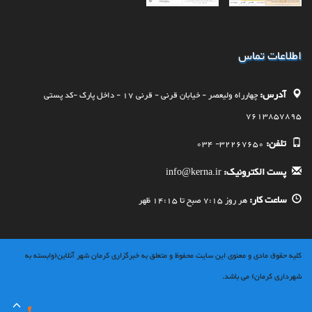
اطلاعات تماس
آدرس:
چهارراه وليعصر - خيابان قرنی - قرنی 17 - داخل پارک -کد پستی
7613857895
تلفن:
32267650- 034
پست الکترونیک:
info@kerna.ir
ساعت کار:
هر روز 7:15 صبح تا 14:15 ظهر
کلیه حقوق مادی و معنوی این سایت محفوظ و متعلق به خبرگزاری کرمان شهر آنلاین(وابسته به
شهرداری کرمان) می باشد.