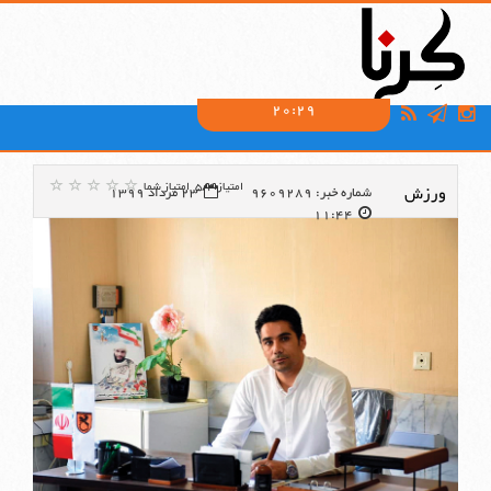
20:29
امتیاز:5/4
امتیاز شما
ورزش
شماره خبر: 9609289
23 مرداد 1399
11:44