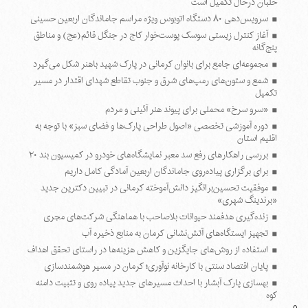
خلبان درحال تکمیل است
سرویس‌دهی ۸۰ دستگاه اتوبوس ویژه مراسم جاماندگان اربعین حسینی
آغاز کنترل زیستی سوسک پوست‌خوار کاج در جنگل قائم(عج) و مناطق
پنج‌گانه
مجموعه‌ای جامع برای بانوان کرمانی در پارک شهید باهنر شکل می‌گیرد
شمع و ستون‌های رمپ‌های شرق و جنوب تقاطع شهدای اقتدار در مسیر
تکمیل
«سرو سرخ» محملی برای پیوند هنر آئینی و مردم
دوره آموزشی تخصصی «اصول طراحی پارک‌ها و فضای سبز» با توجه به
اقلیم استان
بررسی راهکارهای رفع سد معبر نمایشگاه‌های خودرو در کمیسیون بند ۲۰
برای برگزاری پیاده‌روی جاماندگان اربعین آمادگی کامل داریم
موفقیت تحسین‌برانگیز دانش‌آموخته کرمانی در تبیین دکترین جدید
«برندینگ شهری»
زنده‌گیری هدفمند حیوانات بلاصاحب با هماهنگی شرکت‌های مجری
تجهیز ایستگاه‌های آتش‌نشانی کرمان به منابع ذخیره آب
استفاده از روش‌های جایگزین و کاهش هزینه‌ها در راستای تحقق اهداف
پایان اقتصاد سنتی با کارخانه نوآوری؛ کرمان در مسیر هوشمندسازی
بهسازی پارک آبشار با احداث مسیرهای جدید پیاده روی و تثبیت دامنه
کوه