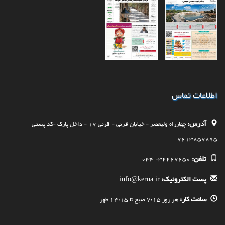
اطلاعات تماس
آدرس:
چهارراه وليعصر - خيابان قرنی - قرنی 17 - داخل پارک -کد پستی
7613857895
تلفن:
32267650- 034
پست الکترونیک:
info@kerna.ir
ساعت کار:
هر روز 7:15 صبح تا 14:15 ظهر