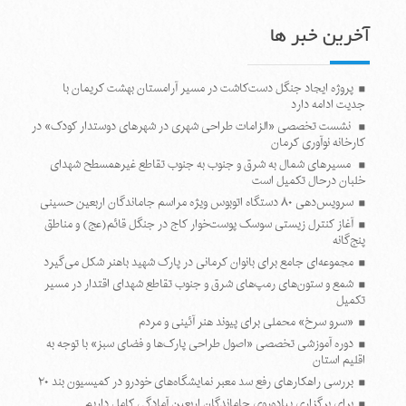
آخرین خبر ها
پروژه ایجاد جنگل دست‌کاشت در مسیر آرامستان بهشت کریمان با
جدیت ادامه دارد
نشست تخصصی «الزامات طراحی شهری در شهرهای دوستدار کودک» در
کارخانه نوآوری کرمان
مسیرهای شمال به شرق و جنوب به جنوب تقاطع غیرهمسطح شهدای
خلبان درحال تکمیل است
سرویس‌دهی ۸۰ دستگاه اتوبوس ویژه مراسم جاماندگان اربعین حسینی
آغاز کنترل زیستی سوسک پوست‌خوار کاج در جنگل قائم(عج) و مناطق
پنج‌گانه
مجموعه‌ای جامع برای بانوان کرمانی در پارک شهید باهنر شکل می‌گیرد
شمع و ستون‌های رمپ‌های شرق و جنوب تقاطع شهدای اقتدار در مسیر
تکمیل
«سرو سرخ» محملی برای پیوند هنر آئینی و مردم
دوره آموزشی تخصصی «اصول طراحی پارک‌ها و فضای سبز» با توجه به
اقلیم استان
بررسی راهکارهای رفع سد معبر نمایشگاه‌های خودرو در کمیسیون بند ۲۰
برای برگزاری پیاده‌روی جاماندگان اربعین آمادگی کامل داریم