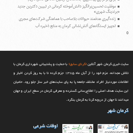
موفقیت تحسین‌برانگیز دانش‌آموخته کرمانی در تبیین دکترین جدید
«برندینگ شهری»
زنده‌گیری هدفمند حیوانات بلاصاحب با هماهنگی شرکت‌های مجری
تجهیز ایستگاه‌های آتش‌نشانی کرمان به منابع ذخیره آب
استفاده از روش‌های جایگزین و کاهش هزینه‌ها در راستای تحقق اهداف
0
پایان اقتصاد سنتی با کارخانه نوآوری؛ کرمان در مسیر هوشمندسازی
بهسازی پارک آبشار با احداث مسیرهای جدید پیاده روی و تثبیت دامنه
کوه
سومین جلسه کمیسیون ماده هفت شهرداری کرمان در سال‌جاری برگزار
سایت خبری کرمان شهر آنلاین
(کرنای سابق)
با حمایت و پشتیبانی شهرداری کرمان با
شد
تلاش مجدانه، عزم خود را از آبان ماه 1385 جزم کرده تا با به روز کردن اخبار و
اطلاعات موردنیاز افراد مختلف جامعه پا به پای سایت‌های خبر ساز جلو رود. حامیان
این سایت هدف اصلی را اطلاع‌رسانی گسترده و معرفی کرمان در سطح ایران و جهان
می‎‏دانند تا جهان از دریچه کرنا به کرمان بنگرد.
کرمان شهر
اوقات شرعی