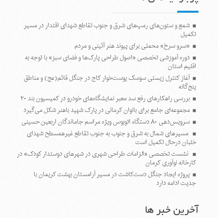
شمع و ستون‌های رمپ‌های شرق و جنوب تقاطع شهدای اقتدار در مسیر
تکمیل
«سرو سرخ» محملی برای پیوند هنر آئینی و مردم
دوره آموزشی تخصصی «اصول طراحی پارک‌ها و فضای سبز» با توجه به
اقلیم استان
آغاز کنترل زیستی سوسک پوست‌خوار کاج در جنگل قائم(عج) و مناطق
پنج‌گانه
بررسی راهکارهای رفع سد معبر نمایشگاه‌های خودرو در کمیسیون بند ۲۰
مجموعه‌ای جامع برای بانوان کرمانی در پارک شهید باهنر شکل می‌گیرد
سرویس‌دهی ۸۰ دستگاه اتوبوس ویژه مراسم جاماندگان اربعین حسینی
مسیرهای شمال به شرق و جنوب به جنوب تقاطع غیرهمسطح شهدای
خلبان درحال تکمیل است
نشست تخصصی «الزامات طراحی شهری در شهرهای دوستدار کودک» در
کارخانه نوآوری کرمان
پروژه ایجاد جنگل دست‌کاشت در مسیر آرامستان بهشت کریمان با
جدیت ادامه دارد
آخرین خبر ها