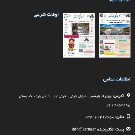
اوقات شرعی
اطلاعات تماس
آدرس:
چهارراه وليعصر - خيابان قرنی - قرنی 17 - داخل پارک -کد پستی
7613857895
تلفن:
32267650- 034
پست الکترونیک:
info@kerna.ir