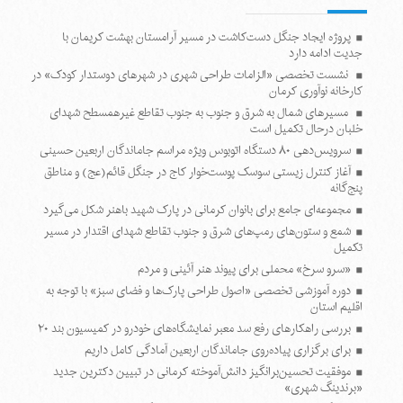
پروژه ایجاد جنگل دست‌کاشت در مسیر آرامستان بهشت کریمان با
جدیت ادامه دارد
نشست تخصصی «الزامات طراحی شهری در شهرهای دوستدار کودک» در
کارخانه نوآوری کرمان
مسیرهای شمال به شرق و جنوب به جنوب تقاطع غیرهمسطح شهدای
خلبان درحال تکمیل است
سرویس‌دهی ۸۰ دستگاه اتوبوس ویژه مراسم جاماندگان اربعین حسینی
آغاز کنترل زیستی سوسک پوست‌خوار کاج در جنگل قائم(عج) و مناطق
پنج‌گانه
مجموعه‌ای جامع برای بانوان کرمانی در پارک شهید باهنر شکل می‌گیرد
شمع و ستون‌های رمپ‌های شرق و جنوب تقاطع شهدای اقتدار در مسیر
تکمیل
«سرو سرخ» محملی برای پیوند هنر آئینی و مردم
دوره آموزشی تخصصی «اصول طراحی پارک‌ها و فضای سبز» با توجه به
اقلیم استان
بررسی راهکارهای رفع سد معبر نمایشگاه‌های خودرو در کمیسیون بند ۲۰
برای برگزاری پیاده‌روی جاماندگان اربعین آمادگی کامل داریم
موفقیت تحسین‌برانگیز دانش‌آموخته کرمانی در تبیین دکترین جدید
«برندینگ شهری»