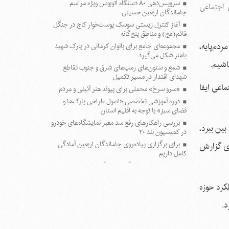
سرویس‌دهی ۸۰ دستگاه اتوبوس ویژه مراسم
 اجتماعی
جاماندگان اربعین حسینی
آغاز کنترل زیستی سوسک پوست‌خوار کاج در جنگل
قائم(عج) و مناطق پنج‌گانه
دم‌پایه،
مجموعه‌ای جامع برای بانوان کرمانی در پارک شهید
باهنر شکل می‌گیرد
اشیم.
شمع و ستون‌های رمپ‌های شرق و جنوب تقاطع
شهدای اقتدار در مسیر تکمیل
اعی ایفا
«سرو سرخ» محملی برای پیوند هنر آئینی و مردم
دوره آموزشی تخصصی «اصول طراحی پارک‌ها و
فضای سبز» با توجه به اقلیم استان
بررسی راهکارهای رفع سد معبر نمایشگاه‌های خودرو
ین ببرد،
در کمیسیون بند ۲۰
برای برگزاری پیاده‌روی جاماندگان اربعین آمادگی
اری گزارش
کامل داریم
موفقیت تحسین‌برانگیز دانش‌آموخته کرمانی در
تبیین دکترین جدید «برندینگ شهری»
کرد حوزه
زنده‌گیری هدفمند حیوانات بلاصاحب با هماهنگی
شرکت‌های مجری
د.
تجهیز ایستگاه‌های آتش‌نشانی کرمان به منابع ذخیره
آب