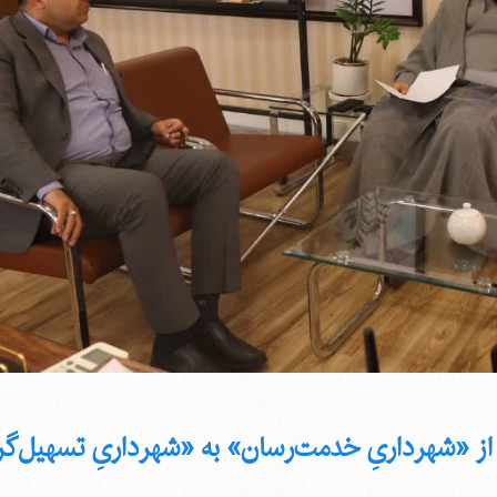
 از «شهرداریِ خدمت‌رسان» به «شهرداریِ تسهیل‌گر