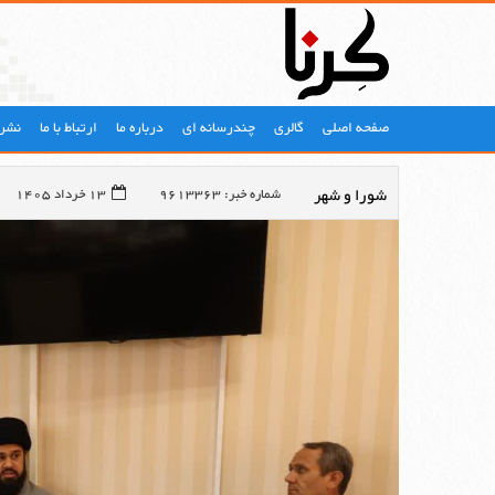
صفحه اصلی
گالری
چندرسانه ای
درباره ما
ارتباط با ما
نشری
شورا و شهر
شماره خبر: 9613363
13 خرداد 1405