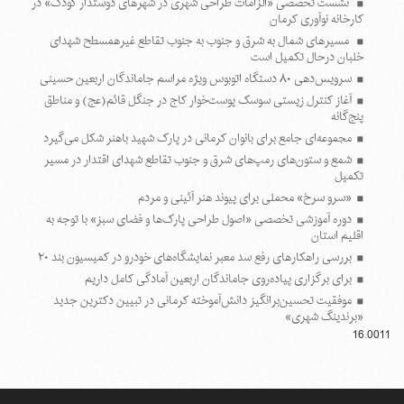
نشست تخصصی «الزامات طراحی شهری در شهرهای دوستدار کودک» در
کارخانه نوآوری کرمان
مسیرهای شمال به شرق و جنوب به جنوب تقاطع غیرهمسطح شهدای
خلبان درحال تکمیل است
سرویس‌دهی ۸۰ دستگاه اتوبوس ویژه مراسم جاماندگان اربعین حسینی
آغاز کنترل زیستی سوسک پوست‌خوار کاج در جنگل قائم(عج) و مناطق
پنج‌گانه
مجموعه‌ای جامع برای بانوان کرمانی در پارک شهید باهنر شکل می‌گیرد
شمع و ستون‌های رمپ‌های شرق و جنوب تقاطع شهدای اقتدار در مسیر
تکمیل
«سرو سرخ» محملی برای پیوند هنر آئینی و مردم
دوره آموزشی تخصصی «اصول طراحی پارک‌ها و فضای سبز» با توجه به
اقلیم استان
بررسی راهکارهای رفع سد معبر نمایشگاه‌های خودرو در کمیسیون بند ۲۰
برای برگزاری پیاده‌روی جاماندگان اربعین آمادگی کامل داریم
موفقیت تحسین‌برانگیز دانش‌آموخته کرمانی در تبیین دکترین جدید
«برندینگ شهری»
16.0011