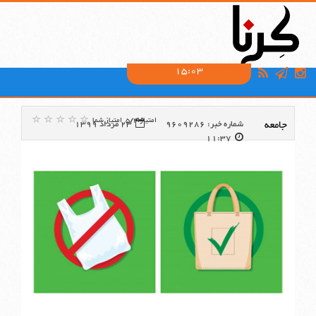
15:03
امتیاز:5/4
امتیاز شما
جامعه
شماره خبر: 9609286
23 مرداد 1399
11:37