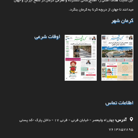
این سایت هدف اصلی را اطلاع‌رسانی گسترده و معرفی کرمان در سطح ایران و جهان
می‎‏دانند تا جهان از دریچه کرنا به کرمان بنگرد.
کرمان شهر
اوقات شرعی
اطلاعات تماس
آدرس:
چهارراه وليعصر - خيابان قرنی - قرنی 17 - داخل پارک -کد پستی
7613857895