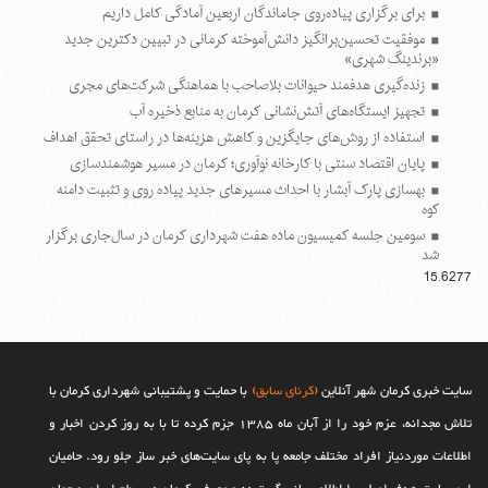
برای برگزاری پیاده‌روی جاماندگان اربعین آمادگی کامل داریم
موفقیت تحسین‌برانگیز دانش‌آموخته کرمانی در تبیین دکترین جدید
«برندینگ شهری»
زنده‌گیری هدفمند حیوانات بلاصاحب با هماهنگی شرکت‌های مجری
تجهیز ایستگاه‌های آتش‌نشانی کرمان به منابع ذخیره آب
استفاده از روش‌های جایگزین و کاهش هزینه‌ها در راستای تحقق اهداف
پایان اقتصاد سنتی با کارخانه نوآوری؛ کرمان در مسیر هوشمندسازی
بهسازی پارک آبشار با احداث مسیرهای جدید پیاده روی و تثبیت دامنه
کوه
سومین جلسه کمیسیون ماده هفت شهرداری کرمان در سال‌جاری برگزار
شد
15.6277
سایت خبری کرمان شهر آنلاین
(کرنای سابق)
با حمایت و پشتیبانی شهرداری کرمان با
تلاش مجدانه، عزم خود را از آبان ماه 1385 جزم کرده تا با به روز کردن اخبار و
اطلاعات موردنیاز افراد مختلف جامعه پا به پای سایت‌های خبر ساز جلو رود. حامیان