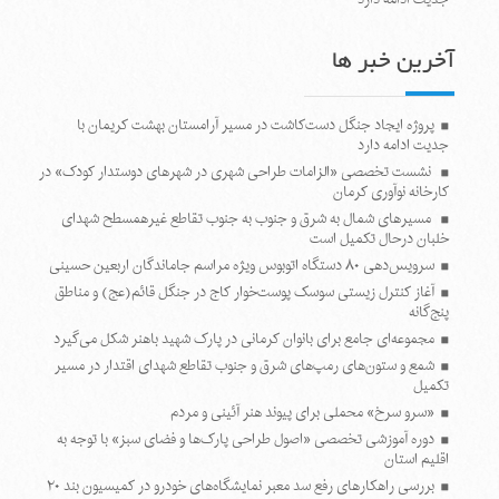
آخرین خبر ها
پروژه ایجاد جنگل دست‌کاشت در مسیر آرامستان بهشت کریمان با
جدیت ادامه دارد
نشست تخصصی «الزامات طراحی شهری در شهرهای دوستدار کودک» در
کارخانه نوآوری کرمان
مسیرهای شمال به شرق و جنوب به جنوب تقاطع غیرهمسطح شهدای
خلبان درحال تکمیل است
سرویس‌دهی ۸۰ دستگاه اتوبوس ویژه مراسم جاماندگان اربعین حسینی
آغاز کنترل زیستی سوسک پوست‌خوار کاج در جنگل قائم(عج) و مناطق
پنج‌گانه
مجموعه‌ای جامع برای بانوان کرمانی در پارک شهید باهنر شکل می‌گیرد
شمع و ستون‌های رمپ‌های شرق و جنوب تقاطع شهدای اقتدار در مسیر
تکمیل
«سرو سرخ» محملی برای پیوند هنر آئینی و مردم
دوره آموزشی تخصصی «اصول طراحی پارک‌ها و فضای سبز» با توجه به
اقلیم استان
بررسی راهکارهای رفع سد معبر نمایشگاه‌های خودرو در کمیسیون بند ۲۰