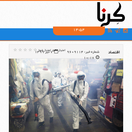
14:54
امتیاز:5/4
امتیاز شما
اقتصاد
شماره خبر: 9609114
7 تیر 1399
10:17