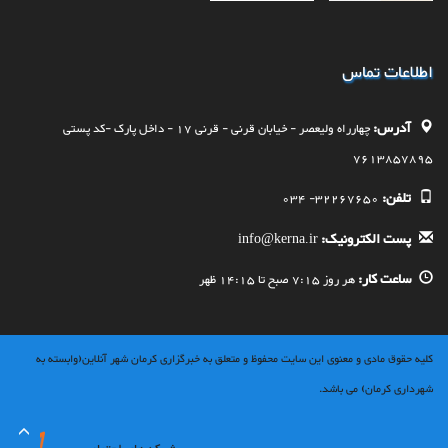
اطلاعات تماس
آدرس:
چهارراه وليعصر - خيابان قرنی - قرنی 17 - داخل پارک -کد پستی
7613857895
تلفن:
32267650- 034
پست الکترونیک:
info@kerna.ir
ساعت کار:
هر روز 7:15 صبح تا 14:15 ظهر
کلیه حقوق مادی و معنوی این سایت محفوظ و متعلق به خبرگزاری کرمان شهر آنلاین(وابسته به
شهرداری کرمان) می باشد.