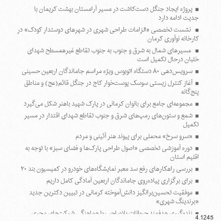
پروژه ایجاد جنگل دست‌کاشت در مسیر آرامستان بهشت کریمان با
جدیت ادامه دارد
نشست تخصصی «الزامات طراحی شهری در شهرهای دوستدار کودک» در
کارخانه نوآوری کرمان
مسیرهای شمال به شرق و جنوب به جنوب تقاطع غیرهمسطح شهدای
خلبان درحال تکمیل است
سرویس‌دهی ۸۰ دستگاه اتوبوس ویژه مراسم جاماندگان اربعین حسینی
آغاز کنترل زیستی سوسک پوست‌خوار کاج در جنگل قائم(عج) و مناطق
پنج‌گانه
مجموعه‌ای جامع برای بانوان کرمانی در پارک شهید باهنر شکل می‌گیرد
شمع و ستون‌های رمپ‌های شرق و جنوب تقاطع شهدای اقتدار در مسیر
تکمیل
«سرو سرخ» محملی برای پیوند هنر آئینی و مردم
دوره آموزشی تخصصی «اصول طراحی پارک‌ها و فضای سبز» با توجه به
اقلیم استان
بررسی راهکارهای رفع سد معبر نمایشگاه‌های خودرو در کمیسیون بند ۲۰
برای برگزاری پیاده‌روی جاماندگان اربعین آمادگی کامل داریم
موفقیت تحسین‌برانگیز دانش‌آموخته کرمانی در تبیین دکترین جدید
«برندینگ شهری»
زنده‌گیری هدفمند حیوانات بلاصاحب با هماهنگی شرکت‌های مجری
4.1245