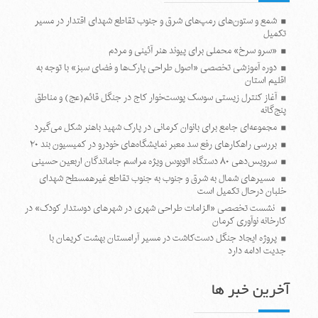
شمع و ستون‌های رمپ‌های شرق و جنوب تقاطع شهدای اقتدار در مسیر
تکمیل
«سرو سرخ» محملی برای پیوند هنر آئینی و مردم
دوره آموزشی تخصصی «اصول طراحی پارک‌ها و فضای سبز» با توجه به
اقلیم استان
آغاز کنترل زیستی سوسک پوست‌خوار کاج در جنگل قائم(عج) و مناطق
پنج‌گانه
مجموعه‌ای جامع برای بانوان کرمانی در پارک شهید باهنر شکل می‌گیرد
بررسی راهکارهای رفع سد معبر نمایشگاه‌های خودرو در کمیسیون بند ۲۰
سرویس‌دهی ۸۰ دستگاه اتوبوس ویژه مراسم جاماندگان اربعین حسینی
مسیرهای شمال به شرق و جنوب به جنوب تقاطع غیرهمسطح شهدای
خلبان درحال تکمیل است
نشست تخصصی «الزامات طراحی شهری در شهرهای دوستدار کودک» در
کارخانه نوآوری کرمان
پروژه ایجاد جنگل دست‌کاشت در مسیر آرامستان بهشت کریمان با
جدیت ادامه دارد
آخرین خبر ها