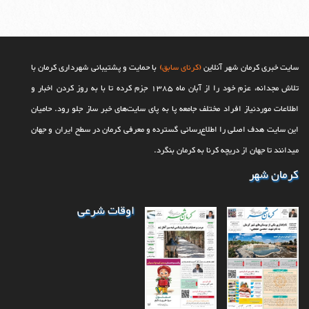
تجهیز ایستگاه‌های آتش‌نشانی کرمان به منابع ذخیره آب
استفاده از روش‌های جایگزین و کاهش هزینه‌ها در راستای تحقق اهداف
پایان اقتصاد سنتی با کارخانه نوآوری؛ کرمان در مسیر هوشمندسازی
بهسازی پارک آبشار با احداث مسیرهای جدید پیاده روی و تثبیت دامنه
کوه
سایت خبری کرمان شهر آنلاین
(کرنای سابق)
با حمایت و پشتیبانی شهرداری کرمان با
سومین جلسه کمیسیون ماده هفت شهرداری کرمان در سال‌جاری برگزار
تلاش مجدانه، عزم خود را از آبان ماه 1385 جزم کرده تا با به روز کردن اخبار و
شد
اطلاعات موردنیاز افراد مختلف جامعه پا به پای سایت‌های خبر ساز جلو رود. حامیان
این سایت هدف اصلی را اطلاع‌رسانی گسترده و معرفی کرمان در سطح ایران و جهان
می‎‏دانند تا جهان از دریچه کرنا به کرمان بنگرد.
کرمان شهر
اوقات شرعی