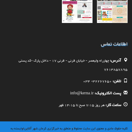
اطلاعات تماس
آدرس:
چهارراه وليعصر - خيابان قرنی - قرنی 17 - داخل پارک -کد پستی
7613857895
تلفن:
32267650- 034
پست الکترونیک:
info@kerna.ir
ساعت کار:
هر روز 7:15 صبح تا 14:15 ظهر
کلیه حقوق مادی و معنوی این سایت محفوظ و متعلق به خبرگزاری کرمان شهر آنلاین(وابسته به