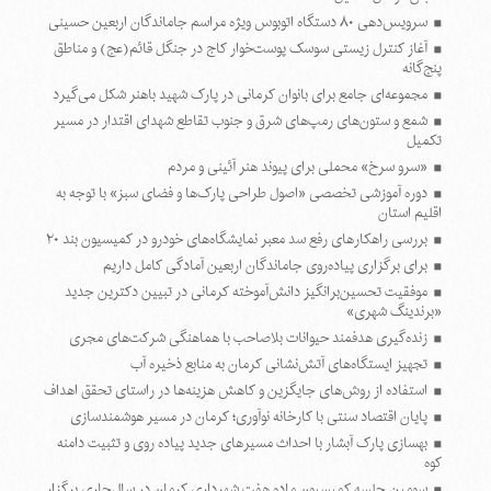
سرویس‌دهی ۸۰ دستگاه اتوبوس ویژه مراسم جاماندگان اربعین حسینی
آغاز کنترل زیستی سوسک پوست‌خوار کاج در جنگل قائم(عج) و مناطق
پنج‌گانه
مجموعه‌ای جامع برای بانوان کرمانی در پارک شهید باهنر شکل می‌گیرد
شمع و ستون‌های رمپ‌های شرق و جنوب تقاطع شهدای اقتدار در مسیر
تکمیل
«سرو سرخ» محملی برای پیوند هنر آئینی و مردم
دوره آموزشی تخصصی «اصول طراحی پارک‌ها و فضای سبز» با توجه به
اقلیم استان
بررسی راهکارهای رفع سد معبر نمایشگاه‌های خودرو در کمیسیون بند ۲۰
برای برگزاری پیاده‌روی جاماندگان اربعین آمادگی کامل داریم
موفقیت تحسین‌برانگیز دانش‌آموخته کرمانی در تبیین دکترین جدید
«برندینگ شهری»
زنده‌گیری هدفمند حیوانات بلاصاحب با هماهنگی شرکت‌های مجری
تجهیز ایستگاه‌های آتش‌نشانی کرمان به منابع ذخیره آب
استفاده از روش‌های جایگزین و کاهش هزینه‌ها در راستای تحقق اهداف
پایان اقتصاد سنتی با کارخانه نوآوری؛ کرمان در مسیر هوشمندسازی
بهسازی پارک آبشار با احداث مسیرهای جدید پیاده روی و تثبیت دامنه
کوه
سومین جلسه کمیسیون ماده هفت شهرداری کرمان در سال‌جاری برگزار