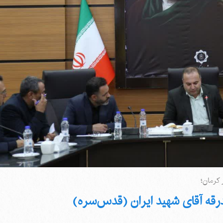
کرمان؛
بدرقه آقای شهید ایران (قدس‌سره)