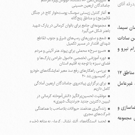
سرویس‌دهی ۸۰ دستگاه اتوبوس ویژه مراسم
درقه آقای
جاماندگان اربعین حسینی
آغاز کنترل زیستی سوسک پوست‌خوار کاج در جنگل
قائم(عج) و مناطق پنج‌گانه
مجموعه‌ای جامع برای بانوان کرمانی در پارک شهید
ان سیما،
باهنر شکل می‌گیرد
لن سادات
شمع و ستون‌های رمپ‌های شرق و جنوب تقاطع
شهدای اقتدار در مسیر تکمیل
م نیرو و
«سرو سرخ» محملی برای پیوند هنر آئینی و مردم
دوره آموزشی تخصصی «اصول طراحی پارک‌ها و
فضای سبز» با توجه به اقلیم استان
بررسی راهکارهای رفع سد معبر نمایشگاه‌های خودرو
هادی ربانی، معاون محیط‌زیست خدمات‌شهری شهردار کرمان، با اشاره به دستور شهردار در زمینه حضور شهرداری کرمان به عنوان معین مناطق ۱۲
در کمیسیون بند ۲۰
 غیرعامل
برای برگزاری پیاده‌روی جاماندگان اربعین آمادگی
کامل داریم
موفقیت تحسین‌برانگیز دانش‌آموخته کرمانی در
تبیین دکترین جدید «برندینگ شهری»
ضاسازی و
زنده‌گیری هدفمند حیوانات بلاصاحب با هماهنگی
شرکت‌های مجری
ی مجموعه
تجهیز ایستگاه‌های آتش‌نشانی کرمان به منابع ذخیره
آب
استفاده از روش‌های جایگزین و کاهش هزینه‌ها در