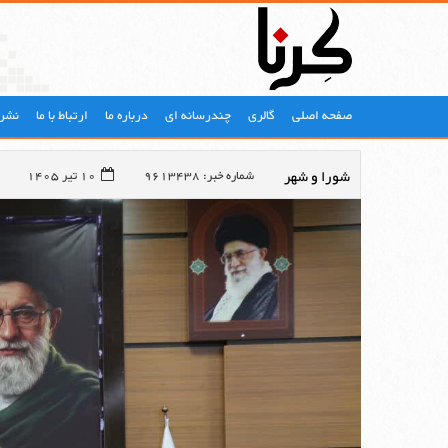
صفحه اصلی
گالری
چندرسانه ای
درباره ما
ارتباط با ما
نشری
شورا و شهر
شماره خبر: 9613438
10 تیر 1405