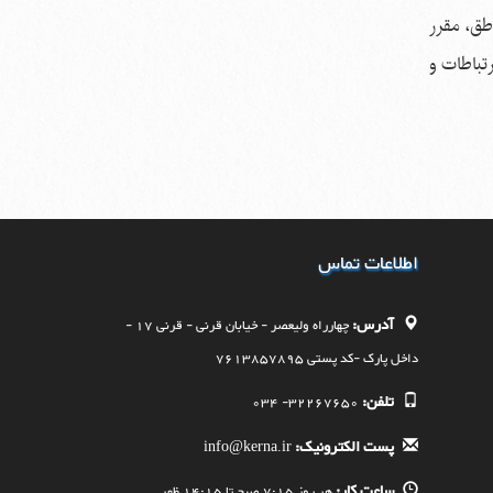
راستای تحقق اهداف
طق، مقرر
پایان اقتصاد سنتی با کارخانه نوآوری؛ کرمان در مسیر
تباطات و
هوشمندسازی
بهسازی پارک آبشار با احداث مسیرهای جدید پیاده
روی و تثبیت دامنه کوه
سومین جلسه کمیسیون ماده هفت شهرداری کرمان
در سال‌جاری برگزار شد
اطلاعات تماس
آدرس:
چهارراه وليعصر - خيابان قرنی - قرنی 17 -
داخل پارک -کد پستی 7613857895
تلفن:
32267650- 034
پست الکترونیک:
info@kerna.ir
ساعت کار:
هر روز 7:15 صبح تا 14:15 ظهر